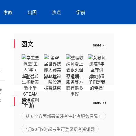
家教
出国
热点
学前
图文
more >>
81
学生变课
第46届世
整理收纳
女教师患
堂“主人”
界技能大
师看上去
癌6年坚
需
学习“自
赛美容项
很火但在
守讲台：
变
最新
more >>
然”发生
目第一阶
培训、服
“孩子们
华新实验
段选拔赛
务等方面
是我的牵
从五个方面部署做好考生赴考服务保障工
小学STE
结束
存很多争
挂”
4月20日9时起考生可登录招考资讯网
AM课堂
议