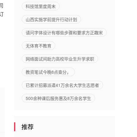
顺利开
司
科技馆里度周末
订
讲！
山西实施学前提升行动计划
请问字体设计有哪些步骤和要求方正趣宋
，
无体育不教育
网络面试间助力高校毕业生升学求职
教资笔试今晚8点查分，
已累计招募派遣41万余名大学生志愿者
500余种课后服务惠及8万余名学生
推荐