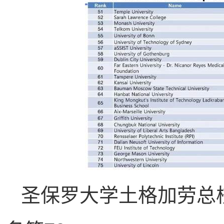
圣保罗大学土格加劳总